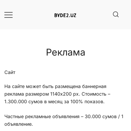
Skip
to
content
Сайт сообщества BYD E2 в
BYD E2 (Uz) – все об
автомобиле BYD E2 2023
Республике Узбекистан
Реклама
Сайт
На сайте может быть размещена баннерная
реклама размером 1140х200 px. Стоимость –
1.300.000 сумов в месяц за 100% показов.
Частные рекламные объявления – 30.000 сумов / 1
объявление.