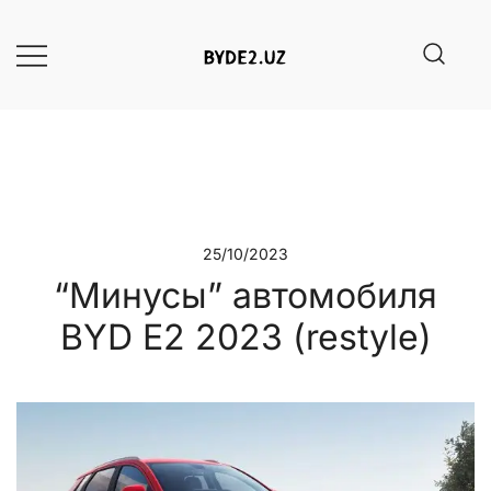
Сайт сообщества BYD E2 в
BYD E2 (Uz) – все об
автомобиле BYD E2 2023
Республике Узбекистан
25/10/2023
“Минусы” автомобиля
BYD E2 2023 (restyle)